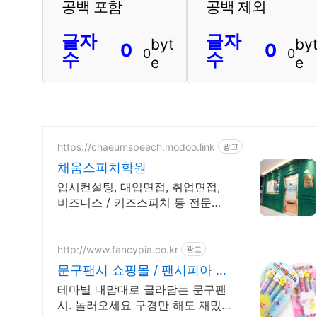
공백 포함
공백 제외
글자
글자
byt
by
0
0
0
0
수
수
e
e
https://chaeumspeech.modoo.link
광고
채움스피치학원
입시컨설팅, 대입면접, 취업면접,
비즈니스 / 키즈스피치 등 전문가
에게 맡겨보세요
http://www.fancypia.co.kr
광고
문구팬시 쇼핑몰 / 팬시피아 우
수고객 추가 최대 5%할인
테마별 내맘대로 골라담는 문구팬
시. 놀러오세요 구경만 해도 재밌