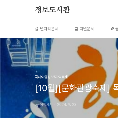
본문 바로가기
정보도서관
🔮 별자리운세
🎴 띠별운세
🔎
국내여행정보/지역축제
[10월][문화관광축제] 목포
by 여행사서
2024. 9. 23.