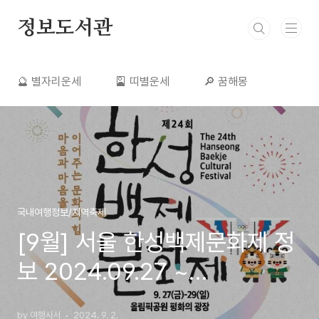
본문 바로가기
정보도서관
🔮 별자리운세
🎴 띠별운세
🔎 꿈해몽
👩‍⚕️ 건강정보
🌏 해외여행
국내여행정보/지역축제
[9월] 서울 한성백제문화제 정
보 2024.09.27 ~
2024.09.29
by 여행사서
2024. 9. 2.