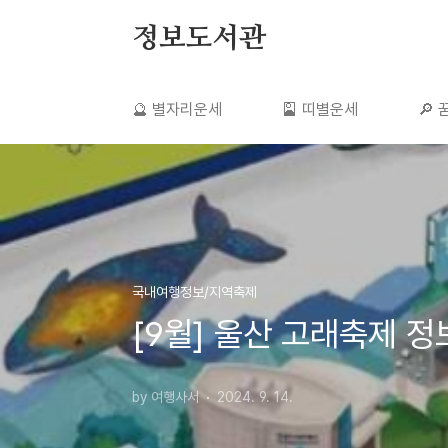
본문 바로가기
정보도서관
🔮 별자리운세
🎴 띠별운세
🔎
국내여행정보/지역축제
[9월] 울산 고래축제 정보 
by 여행사서
2024. 9. 14.