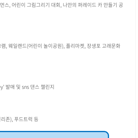
먼스, 어린이 그림그리기 대회, 나만의 퍼레이드 카 만들기 공
그램, 웨일랜드(어린이 놀이공원), 플리마켓, 장생포 고래문화
y' 발매 및 sns 댄스 챌린지
리존), 푸드트럭 등